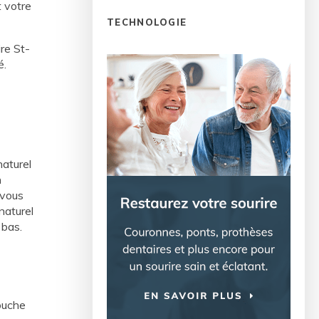
t votre
TECHNOLOGIE
re St-
é.
naturel
n
 vous
naturel
 bas.
bouche