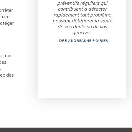
préventifs réguliers qui
contribuent à détecter
arrêter
rapidement tout problème
taire.
pouvant détériorer la santé
rotéger
de vos dents ou de vos
gencives.
- DRE ANDRÉANNE POIRIER
r, nos
 des
s
vec des